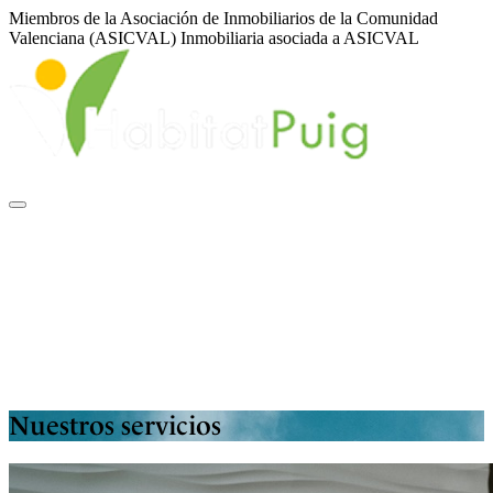
Miembros de la Asociación de Inmobiliarios de la Comunidad
Valenciana (ASICVAL)
Inmobiliaria asociada a ASICVAL
Sobre nosotros
Inmuebles
Servicios
Financiación
ASICVAL
Blog
Contacto
|
|
ES
EN
VA
Nuestros servicios