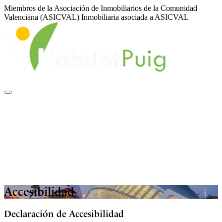
Miembros de la Asociación de Inmobiliarios de la Comunidad
Valenciana (ASICVAL)
Inmobiliaria asociada a ASICVAL
Sobre nosotros
Inmuebles
Servicios
Financiación
ASICVAL
Blog
Contacto
|
|
ES
EN
VA
Accesibilidad
Declaración de Accesibilidad