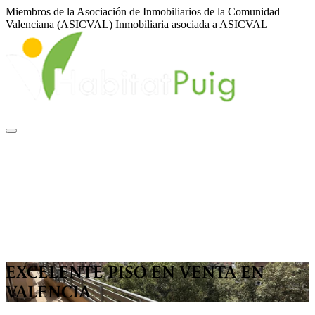
Miembros de la Asociación de Inmobiliarios de la Comunidad
Valenciana (ASICVAL)
Inmobiliaria asociada a ASICVAL
Sobre nosotros
Inmuebles
Servicios
Financiación
ASICVAL
Blog
Contacto
|
|
ES
EN
VA
EXCELENTE PISO EN VENTA EN
VALENCIA